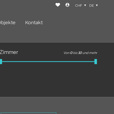
CHF
DE
Objekte
Kontakt
Zimmer
Von
0
bis
10
und mehr