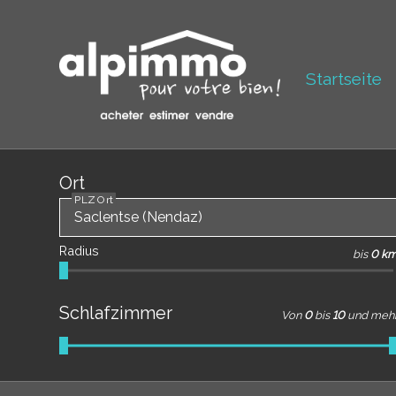
Startseite
Ort
PLZ Ort
Radius
bis
0 k
Schlafzimmer
Von
0
bis
10
und meh