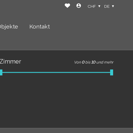
CHF
DE
Objekte
Kontakt
Zimmer
Von
0
bis
10
und mehr